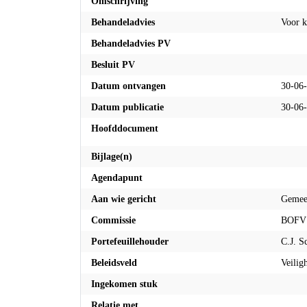
Omschrijving
Behandeladvies
Voor 
Behandeladvies PV
Besluit PV
Datum ontvangen
30-06
Datum publicatie
30-06
Hoofddocument
Bijlage(n)
Agendapunt
Aan wie gericht
Gemee
Commissie
BOFV
Portefeuillehouder
C.J. S
Beleidsveld
Veilig
Inge
Ingekomen stuk
Relatie met