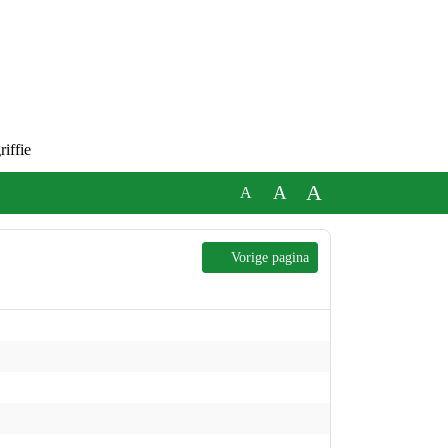
riffie
A
A
A
Vorige pagina