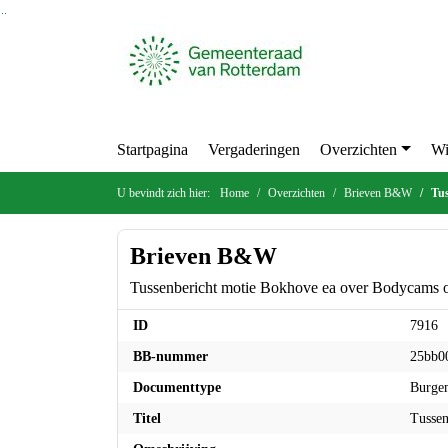
Ga naar de inhoud van deze pagina
Ga naar het zoeken
Ga naar het menu
Startpagina
Vergaderingen
Overzichten
Wi
U bevindt zich hier:
Home
Overzichten
Brieven B&W
Tus
Brieven B&W
Tussenbericht motie Bokhove ea over Bodycams o
ID
7916
BB-nummer
25bb0
Documenttype
Burgem
Titel
Tussen