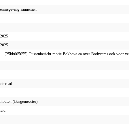
kennisgeving aannemen
-2025
-2025
[25bb005055] Tussenbericht motie Bokhove ea over Bodycams ook voor vei
nteraad
chouten (Burgemeester)
heid
komen stuk