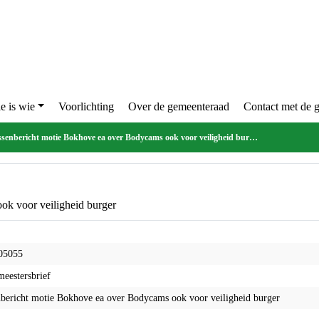
e is wie
Voorlichting
Over de gemeenteraad
Contact met de g
senbericht motie Bokhove ea over Bodycams ook voor veiligheid burger
ok voor veiligheid burger
05055
eestersbrief
bericht motie Bokhove ea over Bodycams ook voor veiligheid burger