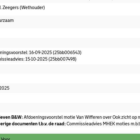
. Zeegers (Wethouder)
urzaam
oeningsvoorstel aanwezig
ningsvoorstel: 16-09-2025 (25bb006543)
ssieadvies: 15-10-2025 (25bb007498)
missieadvies
edaan
-2025
ieven B&W:
Afdoeningsvoorstel motie Van Wifferen over Ook zicht op 
erige documenten t.b.v. de raad:
Commissieadvies MHEK moties m.b.t
 Voor