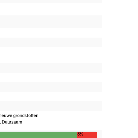
nieuwe grondstoffen
. Duurzaam
8%