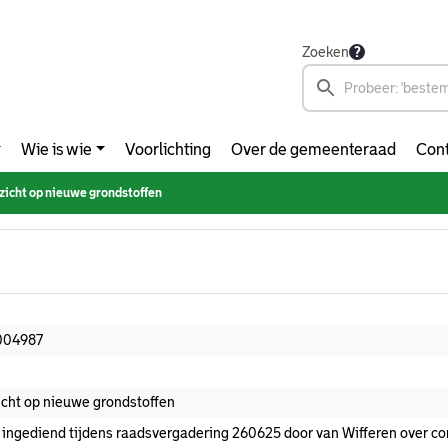
Zoeken
Wie is wie
Voorlichting
Over de gemeenteraad
Cont
zicht op nieuwe grondstoffen
004987
icht op nieuwe grondstoffen
 ingediend tijdens raadsvergadering 260625 door van Wifferen over co