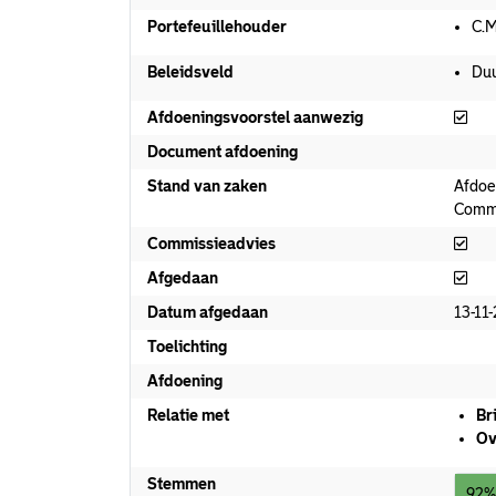
Portefeuillehouder
C.M
Beleidsveld
Du
Afd
Afdoeningsvoorstel aanwezig
Document afdoening
Stand van zaken
Afdoe
Commi
Com
Commissieadvies
Afg
Afgedaan
Datum afgedaan
13-11
Toelichting
Afdoening
Relatie met
Br
Ov
Stemmen
92%