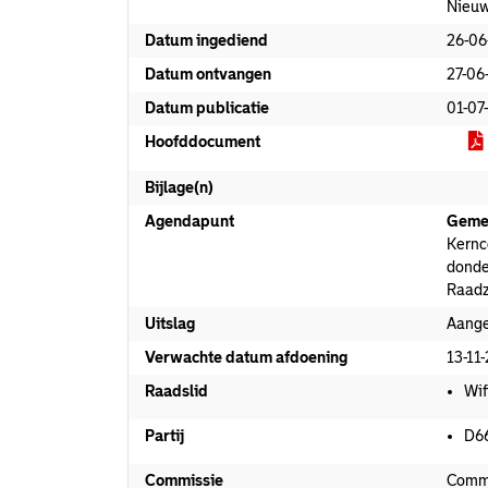
Nieuw
Datum ingediend
26-06
Datum ontvangen
27-06
Datum publicatie
01-07
Hoofddocument
Bijlage(n)
Agendapunt
Geme
Kernc
donde
Raadz
Uitslag
Aang
Verwachte datum afdoening
13-11
Raadslid
Wif
Partij
D6
Commissie
Commi