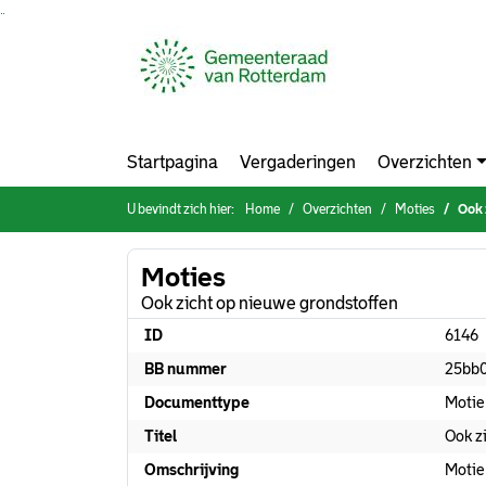
Ga naar de inhoud van deze pagina
Ga naar het zoeken
Ga naar het menu
Startpagina
Vergaderingen
Overzichten
U bevindt zich hier:
Home
Overzichten
Moties
Ook 
Moties
Ook zicht op nieuwe grondstoffen
ID
6146
BB nummer
25bb
Documenttype
Motie
Titel
Ook z
Omschrijving
Motie