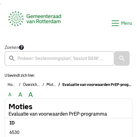
Ga naar de inhoud van deze pagina
Ga naar het zoeken
Ga naar het menu
Menu
Zoeken
U bevindt zich hier:
Home
Overzichten
Moties
Evaluatie van voorwaarden PrEP-programma
A
A
A
Moties
Evaluatie van voorwaarden PrEP-programma
ID
6530