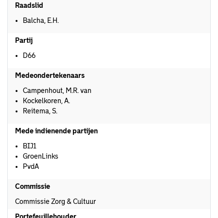
Raadslid
Balcha, E.H.
Partij
D66
Medeondertekenaars
Campenhout, M.R. van
Kockelkoren, A.
Reitema, S.
Mede indienende partijen
BIJ1
GroenLinks
PvdA
Commissie
Commissie Zorg & Cultuur
Portefeuillehouder