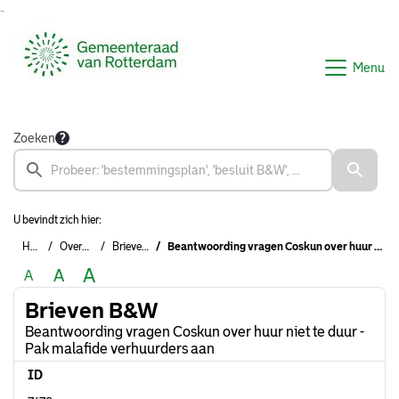
Ga naar de inhoud van deze pagina
Ga naar het zoeken
Ga naar het menu
Menu
Zoeken
U bevindt zich hier:
Home
Overzichten
Brieven B&W
Beantwoording vragen Coskun over huur niet te duur - Pak malafide verhuurders aan
A
A
A
Brieven B&W
Beantwoording vragen Coskun over huur niet te duur -
Pak malafide verhuurders aan
ID