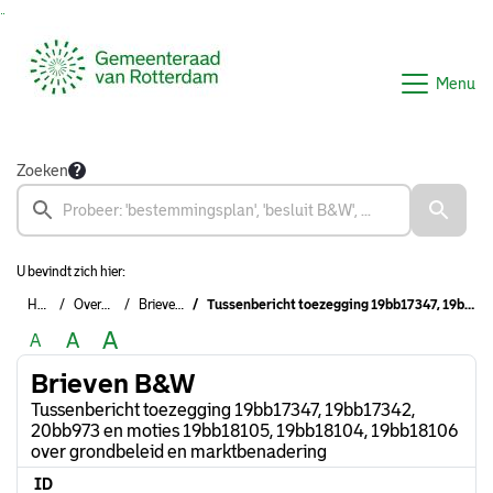
Ga naar de inhoud van deze pagina
Ga naar het zoeken
Ga naar het menu
Menu
Zoeken
U bevindt zich hier:
Home
Overzichten
Brieven B&W
Tussenbericht toezegging 19bb17347, 19bb17342, 20bb973 en moties 19bb18105, 19bb18104, 19bb18106 over grondbeleid en marktbenadering
A
A
A
Brieven B&W
Tussenbericht toezegging 19bb17347, 19bb17342,
20bb973 en moties 19bb18105, 19bb18104, 19bb18106
over grondbeleid en marktbenadering
ID