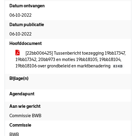
Datum ontvangen
06-10-2022
Datum publicatie
06-10-2022
Hoofddocument
[22bb006425] Tussenbericht toezegging 19bb17347,
19bb17342, 20bb973 en moties 19bb18105, 19bb18104,
19bb18106 over grondbeleid en marktbenadering
83 KB
Bijlage(n)
Agendapunt
Aan wie gericht
Commissie BWB
Commissie
BWB