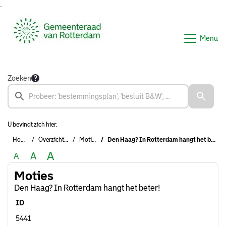
Ga naar de inhoud van deze pagina
Ga naar het zoeken
Ga naar het menu
Menu
Zoeken
U bevindt zich hier:
Home
Overzichten
Moties
Den Haag? In Rotterdam hangt het beter!
A
A
A
Moties
Den Haag? In Rotterdam hangt het beter!
ID
5441