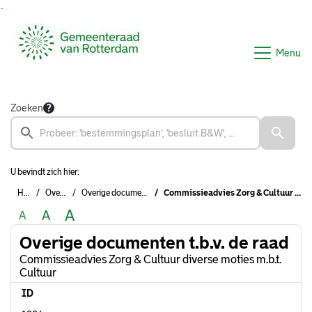
Ga naar de inhoud van deze pagina
Ga naar het zoeken
Ga naar het menu
Menu
Zoeken
U bevindt zich hier:
Home
Overzichten
Overige documenten t.b.v. de raad
Commissieadvies Zorg & Cultuur diverse moties m.b.t. Cultuur
A
A
A
Overige documenten t.b.v. de raad
Commissieadvies Zorg & Cultuur diverse moties m.b.t.
Cultuur
ID