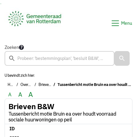
Ga naar de inhoud van deze pagina
Ga naar het zoeken
Ga naar het menu
Menu
Zoeken
U bevindt zich hier:
Home
Overzichten
Brieven B&W
Tussenbericht motie Bruin ea over houdt voorraad sociale huurwoningen op peil
A
A
A
Brieven B&W
Tussenbericht motie Bruin ea over houdt voorraad
sociale huurwoningen op peil
ID