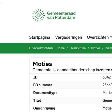
Ga naar de inhoud van deze pagina
Ga naar het zoeken
Ga naar het menu
Startpagina
Vergaderingen
Overzichten
U bevindt zich hier:
Home
Overzichten
Moties
Geme
Moties
Gemeentelijk aandeelhouderschap inzetten v
ID
6042
BB nummer
25bb
Documenttype
Motie
Titel
Gemee
Omschrijving
Motie