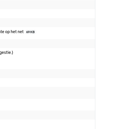
te op het net
69 KB
estie.)