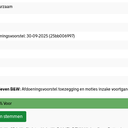
urzaam
oeningsvoorstel aanwezig
ningsvoorstel: 30-09-2025 (25bb006997)
t commissieadvies
t afgedaan
ieven B&W:
Afdoeningsvoorstel toezegging en moties inzake voortg
% Voor
on stemmen