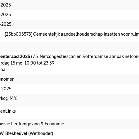
-2025
-2025
-2025
[25bb003573] Gemeentelijk aandeelhouderschap inzetten voor ruim
enteraad 2025
(7.5. Netcongestiescan en Rotterdamse aanpak netcong
rdag 15 mei 10:00 tot 23:59
aal
enomen
-2025
koç, M.Y.
enLinks
ssie Leefomgeving & Economie
.W. Biesheuvel (Wethouder)