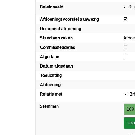
Beleidsveld
Du
Afd
Afdoeningsvoorstel aanwezig
Document afdoening
Stand van zaken
Afdoe
Nie
Commissieadvies
Nie
Afgedaan
Datum afgedaan
Toelichting
Afdoening
Relatie met
Br
Stemmen
100
To