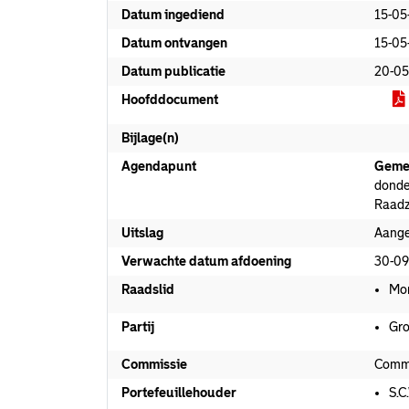
Datum ingediend
15-05
Datum ontvangen
15-05
Datum publicatie
20-05
Hoofddocument
Bijlage(n)
Agendapunt
Geme
donde
Raadz
Uitslag
Aang
Verwachte datum afdoening
30-09
Raadslid
Mor
Partij
Gro
Commissie
Commi
Portefeuillehouder
S.C