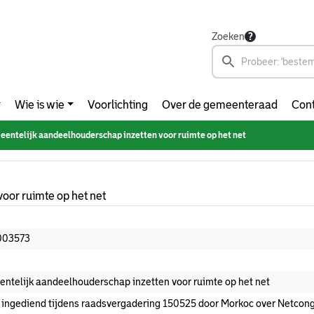
Zoeken
Wie is wie
Voorlichting
Over de gemeenteraad
Cont
entelijk aandeelhouderschap inzetten voor ruimte op het net
oor ruimte op het net
003573
ntelijk aandeelhouderschap inzetten voor ruimte op het net
 ingediend tijdens raadsvergadering 150525 door Morkoc over Netcon