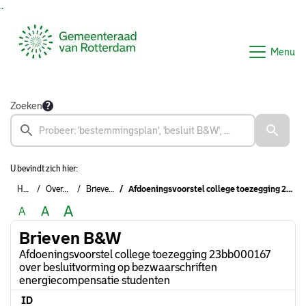
Ga naar de inhoud van deze pagina
Ga naar het zoeken
Ga naar het menu
Menu
Zoeken
U bevindt zich hier:
Home
Overzichten
Brieven B&W
Afdoeningsvoorstel college toezegging 23bb000167 over besluitvorming op bezwaarschriften energiecompensatie studenten
A
A
A
Brieven B&W
Afdoeningsvoorstel college toezegging 23bb000167
over besluitvorming op bezwaarschriften
energiecompensatie studenten
ID