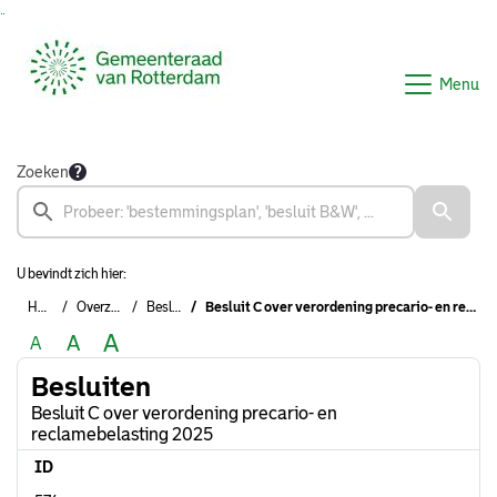
Ga naar de inhoud van deze pagina
Ga naar het zoeken
Ga naar het menu
Menu
Zoeken
U bevindt zich hier:
Home
Overzichten
Besluiten
Besluit C over verordening precario- en reclamebelasting 2025
A
A
A
Besluiten
Besluit C over verordening precario- en
reclamebelasting 2025
ID