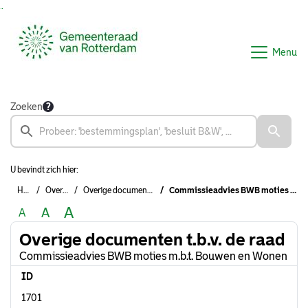
Ga naar de inhoud van deze pagina
Ga naar het zoeken
Ga naar het menu
Menu
Zoeken
U bevindt zich hier:
Home
Overzichten
Overige documenten t.b.v. de raad
Commissieadvies BWB moties m.b.t. Bouwen en Wonen
A
A
A
Overige documenten t.b.v. de raad
Commissieadvies BWB moties m.b.t. Bouwen en Wonen
ID
1701