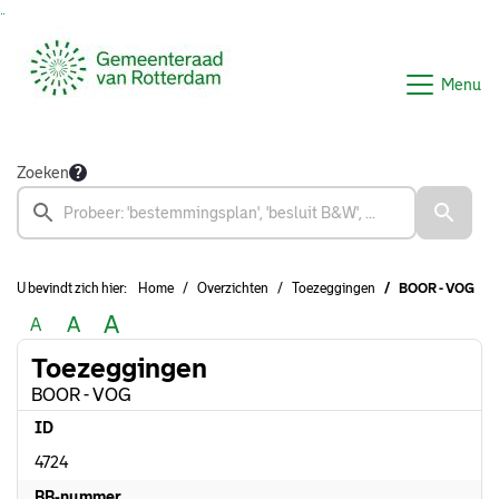
Ga naar de inhoud van deze pagina
Ga naar het zoeken
Ga naar het menu
Menu
Zoeken
U bevindt zich hier:
Home
Overzichten
Toezeggingen
BOOR - VOG
A
A
A
Toezeggingen
BOOR - VOG
ID
4724
BB-nummer