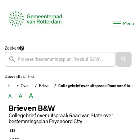
Ga naar de inhoud van deze pagina
Ga naar het zoeken
Ga naar het menu
Menu
Zoeken
U bevindt zich hier:
Home
Overzichten
Brieven B&W
Collegebrief over uitspraak Raad van State over bestemmingsplan Feyenoord City
A
A
A
Brieven B&W
Collegebrief over uitspraak Raad van State over
bestemmingsplan Feyenoord City
ID