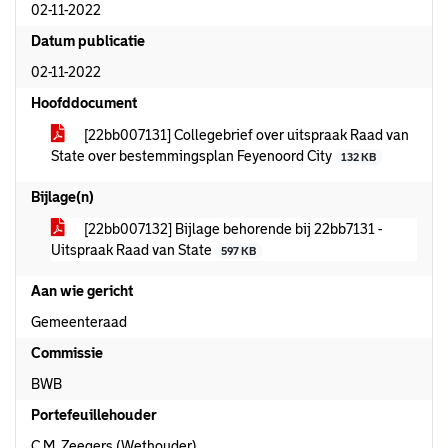
02-11-2022
Datum publicatie
02-11-2022
Hoofddocument
[22bb007131] Collegebrief over uitspraak Raad van
State over bestemmingsplan Feyenoord City
132 KB
Bijlage(n)
[22bb007132] Bijlage behorende bij 22bb7131 -
Uitspraak Raad van State
597 KB
Aan wie gericht
Gemeenteraad
Commissie
BWB
Portefeuillehouder
C.M. Zeegers (Wethouder)