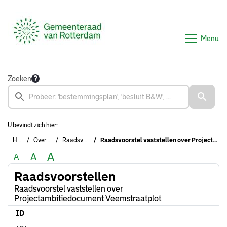
Ga naar de inhoud van deze pagina
Ga naar het zoeken
Ga naar het menu
Menu
Zoeken
U bevindt zich hier:
Home
Overzichten
Raadsvoorstellen
Raadsvoorstel vaststellen over Projectambitiedocument Veemstraatplot
A
A
A
Raadsvoorstellen
Raadsvoorstel vaststellen over
Projectambitiedocument Veemstraatplot
ID