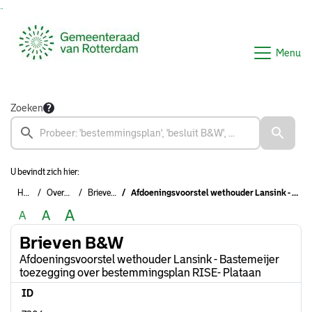
Ga naar de inhoud van deze pagina
Ga naar het zoeken
Ga naar het menu
Menu
Zoeken
U bevindt zich hier:
Home
Overzichten
Brieven B&W
Afdoeningsvoorstel wethouder Lansink - Bastemeijer toezegging over bestemmingsplan RISE- Plataan
A
A
A
Brieven B&W
Afdoeningsvoorstel wethouder Lansink - Bastemeijer
toezegging over bestemmingsplan RISE- Plataan
ID