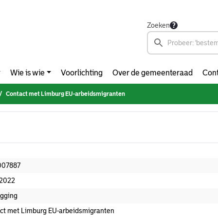
Zoeken
Wie is wie
Voorlichting
Over de gemeenteraad
Cont
Contact met Limburg EU-arbeidsmigranten
007887
-2022
gging
ct met Limburg EU-arbeidsmigranten