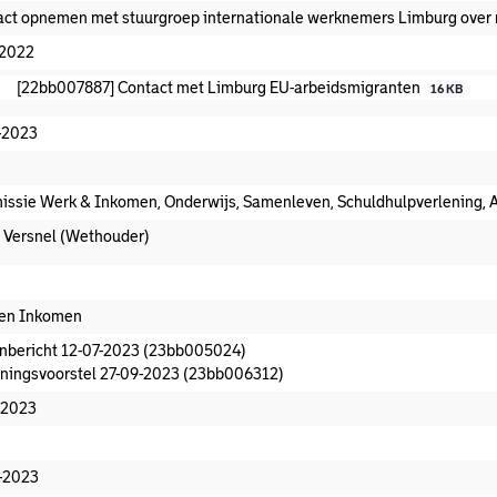
act opnemen met stuurgroep internationale werknemers Limburg over 
-2022
[22bb007887] Contact met Limburg EU-arbeidsmigranten
16 KB
-2023
ssie Werk & Inkomen, Onderwijs, Samenleven, Schuldhulpverlening, 
. Versnel (Wethouder)
oeningsvoorstel aanwezig
en Inkomen
nbericht 12-07-2023 (23bb005024)
ningsvoorstel 27-09-2023 (23bb006312)
-2023
edaan
-2023