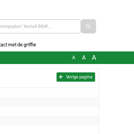
act met de griffie
A
A
A
Vorige pagina