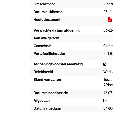
Omschrijving
-Cont
Datum publicatie
25-11
Hoofddocument
Verwachte datum afdoening
06-12
Aan wie gericht
Commissie
Commi
Portefeuillehouder
T.B
Afd
Afdoeningsvoorstel aanwezig
Beleidsveld
Werk 
Stand van zaken
Tusse
Afdoe
Datum tussenbericht
12-07
Afg
Afgedaan
Datum afgedaan
04-10