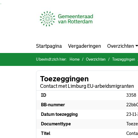
Ga naar de inhoud van deze pagina
Ga naar het zoeken
Ga naar het menu
Startpagina
Vergaderingen
Overzichten
U bevindt zich hier:
Home
Overzichten
Toezeggingen
Toezeggingen
Contact met Limburg EU-arbeidsmigranten
ID
3358
BB-nummer
22bb
Datum toezegging
23-11
Documenttype
Toeze
Titel
Conta