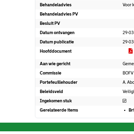
Behandeladvies
Voor 
Behandeladvies PV
Besluit PV
Datum ontvangen
29-03
Datum publicatie
29-03
Hoofddocument
Aan wie gericht
Geme
Commissie
BOFV
Portefeuillehouder
A. Ab
Beleidsveld
Veili
Ing
Ingekomen stuk
Gerelateerde items
Br