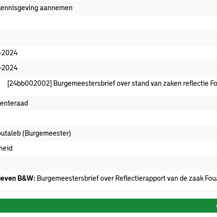
kennisgeving aannemen
-2024
-2024
[24bb002002] Burgemeestersbrief over stand van zaken reflectie F
enteraad
outaleb (Burgemeester)
gheid
ekomen stuk
ieven B&W:
Burgemeestersbrief over Reflectierapport van de zaak Fou