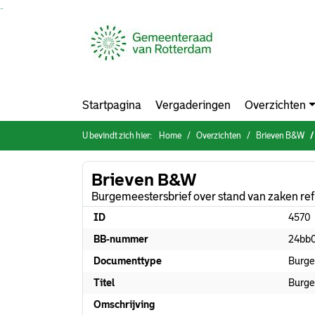
Ga naar de inhoud van deze pagina
Ga naar het zoeken
Ga naar het menu
Startpagina
Vergaderingen
Overzichten
U bevindt zich hier:
Home
Overzichten
Brieven B&W
Brieven B&W
Burgemeestersbrief over stand van zaken refl
ID
4570
BB-nummer
24bb
Documenttype
Burge
Titel
Burge
Omschrijving