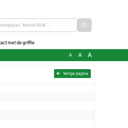
act met de griffie
A
A
A
Vorige pagina