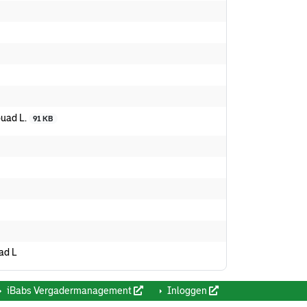
ouad L.
91 KB
ad L
iBabs Vergadermanagement
Inloggen