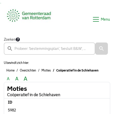
Ga naar de inhoud van deze pagina
Ga naar het zoeken
Ga naar het menu
Menu
Zoeken
U bevindt zich hier:
Home
Overzichten
Moties
Coöperatief in de Schiehaven
A
A
A
Moties
Coöperatief in de Schiehaven
ID
5982