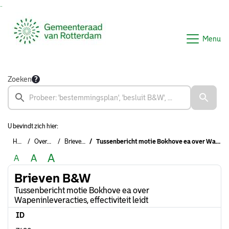
Ga naar de inhoud van deze pagina
Ga naar het zoeken
Ga naar het menu
Menu
Zoeken
U bevindt zich hier:
Home
Overzichten
Brieven B&W
Tussenbericht motie Bokhove ea over Wapeninleveracties, effectiviteit leidt
A
A
A
Brieven B&W
Tussenbericht motie Bokhove ea over
Wapeninleveracties, effectiviteit leidt
ID