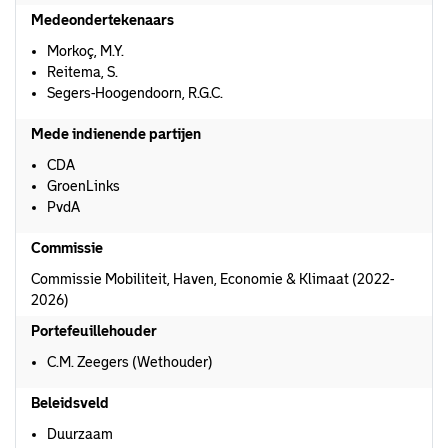
Medeondertekenaars
Morkoç, M.Y.
Reitema, S.
Segers-Hoogendoorn, R.G.C.
Mede indienende partijen
CDA
GroenLinks
PvdA
Commissie
Commissie Mobiliteit, Haven, Economie & Klimaat (2022-
2026)
Portefeuillehouder
C.M. Zeegers (Wethouder)
Beleidsveld
Duurzaam