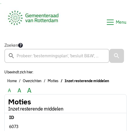
Ga naar de inhoud van deze pagina
Ga naar het zoeken
Ga naar het menu
Menu
Zoeken
U bevindt zich hier:
Home
Overzichten
Moties
Inzet resterende middelen
A
A
A
Moties
Inzet resterende middelen
ID
6073