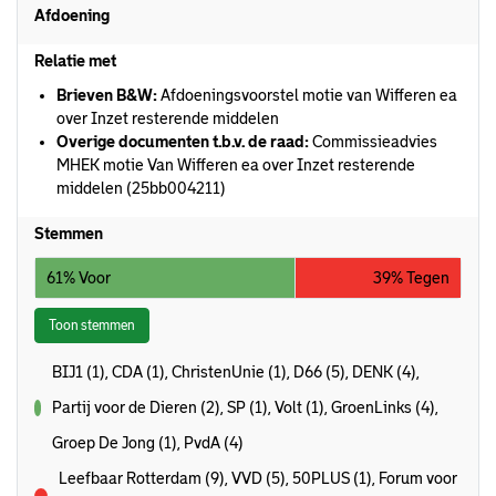
Afdoening
Relatie met
Brieven B&W:
Afdoeningsvoorstel motie van Wifferen ea
over Inzet resterende middelen
Overige documenten t.b.v. de raad:
Commissieadvies
MHEK motie Van Wifferen ea over Inzet resterende
middelen (25bb004211)
Stemmen
61% Voor
39% Tegen
Toon stemmen
BIJ1 (1), CDA (1), ChristenUnie (1), D66 (5), DENK (4),
Partij voor de Dieren (2), SP (1), Volt (1), GroenLinks (4),
voor
Groep De Jong (1), PvdA (4)
Leefbaar Rotterdam (9), VVD (5), 50PLUS (1), Forum voor