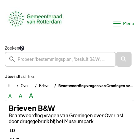
Ga naar de inhoud van deze pagina
Ga naar het zoeken
Ga naar het menu
Menu
Zoeken
U bevindt zich hier:
Home
Overzichten
Brieven B&W
Beantwoording vragen van Groningen over Overlast door drugsgebruik bij het Museumpark
A
A
A
Brieven B&W
Beantwoording vragen van Groningen over Overlast
door drugsgebruik bij het Museumpark
ID