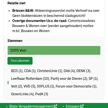
Relatie met
Brieven B&W:
Afdoeningsvoorstel motie Verhoef ea over
Geen blokkendozen in beschermd stadsgezicht!
Overige documenten t.b.v. de raad:
Commissieadvies
Bouwen & Wonen over (eerder aangehouden) moties
m.b.t. Bouwen en Wonen
Stemmen
100% Voor
Toon stemmen
BIJ1 (1), CDA (1), ChristenUnie (1), D66 (4), DENK (3),
Leefbaar Rotterdam (10), Partij voor de Dieren (2), SP (1),
voor
Volt (2), VVD (5), 50PLUS (1), Forum voor Democratie (1),
GroenLinks (4), PvdA (3)
iBabs Vergadermanagement
Inloggen