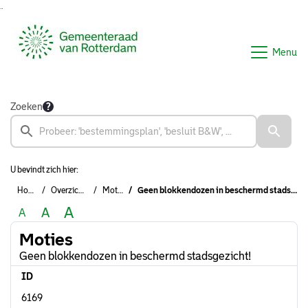
Ga naar de inhoud van deze pagina
Ga naar het zoeken
Ga naar het menu
Menu
Zoeken
U bevindt zich hier:
Home
Overzichten
Moties
Geen blokkendozen in beschermd stadsgezicht!
A
A
A
Moties
Geen blokkendozen in beschermd stadsgezicht!
ID
6169