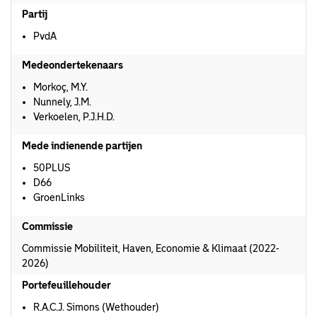
Partij
PvdA
Medeondertekenaars
Morkoç, M.Y.
Nunnely, J.M.
Verkoelen, P.J.H.D.
Mede indienende partijen
50PLUS
D66
GroenLinks
Commissie
Commissie Mobiliteit, Haven, Economie & Klimaat (2022-
2026)
Portefeuillehouder
R.A.C.J. Simons (Wethouder)