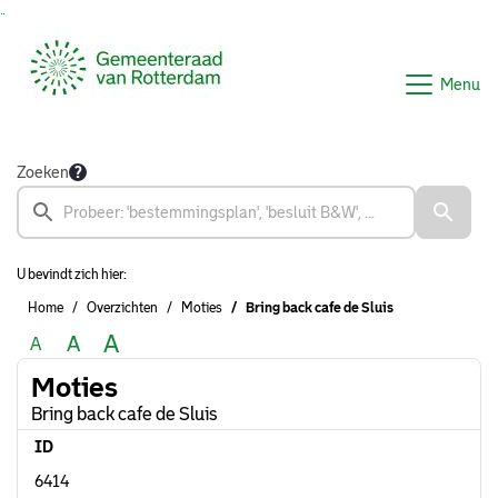
Ga naar de inhoud van deze pagina
Ga naar het zoeken
Ga naar het menu
Menu
Zoeken
U bevindt zich hier:
Home
Overzichten
Moties
Bring back cafe de Sluis
A
A
A
Moties
Bring back cafe de Sluis
ID
6414