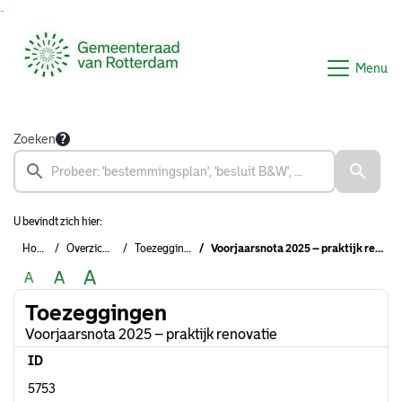
Ga naar de inhoud van deze pagina
Ga naar het zoeken
Ga naar het menu
Menu
Zoeken
U bevindt zich hier:
Home
Overzichten
Toezeggingen
Voorjaarsnota 2025 – praktijk renovatie
A
A
A
Toezeggingen
Voorjaarsnota 2025 – praktijk renovatie
ID
5753