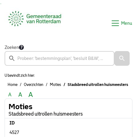
Ga naar de inhoud van deze pagina
Ga naar het zoeken
Ga naar het menu
Menu
Zoeken
U bevindt zich hier:
Home
Overzichten
Moties
Stadsbreed uitrollen huismeesters
A
A
A
Moties
Stadsbreed uitrollen huismeesters
ID
4527