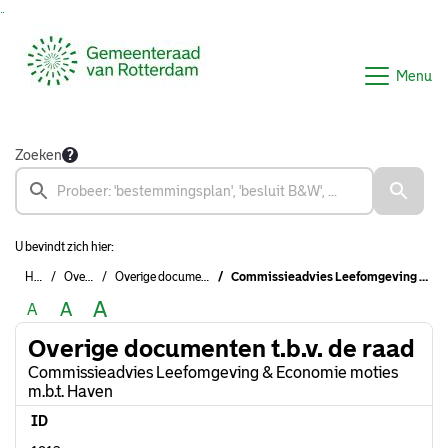
Ga naar de inhoud van deze pagina
Ga naar het zoeken
Ga naar het menu
Menu
Zoeken
U bevindt zich hier:
Home
Overzichten
Overige documenten t.b.v. de raad
Commissieadvies Leefomgeving & Economie moties m.b.t. Haven
A
A
A
Overige documenten t.b.v. de raad
Commissieadvies Leefomgeving & Economie moties
m.b.t. Haven
ID