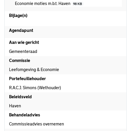
Economie moties m.b.t. Haven
98 KB
Bijlage(n)
Agendapunt
Aan wie gericht
Gemeenteraad
Commissie
Leefomgeving & Economie
Portefeuillehouder
R.A.C.J. Simons (Wethouder)
Beleidsveld
Haven
Behandeladvies
Commissieadvies overnemen