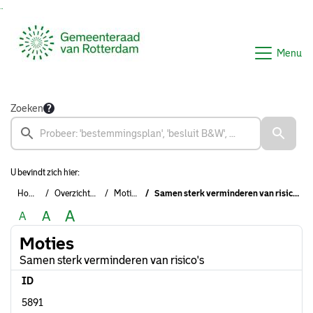
Ga naar de inhoud van deze pagina
Ga naar het zoeken
Ga naar het menu
Menu
Zoeken
U bevindt zich hier:
Home
Overzichten
Moties
Samen sterk verminderen van risico's
A
A
A
Moties
Samen sterk verminderen van risico's
ID
5891