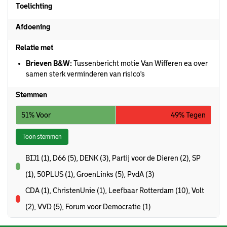
Toelichting
Afdoening
Relatie met
Brieven B&W:
Tussenbericht motie Van Wifferen ea over
samen sterk verminderen van risico's
Stemmen
51% Voor
49% Tegen
Toon stemmen
BIJ1 (1), D66 (5), DENK (3), Partij voor de Dieren (2), SP
voor
(1), 50PLUS (1), GroenLinks (5), PvdA (3)
CDA (1), ChristenUnie (1), Leefbaar Rotterdam (10), Volt
tegen
(2), VVD (5), Forum voor Democratie (1)