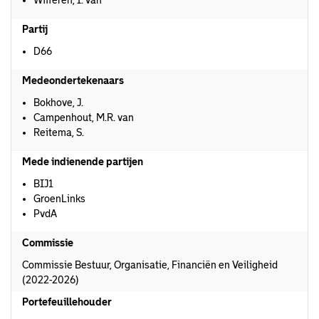
Wifferen, I. van
Partij
D66
Medeondertekenaars
Bokhove, J.
Campenhout, M.R. van
Reitema, S.
Mede indienende partijen
BIJ1
GroenLinks
PvdA
Commissie
Commissie Bestuur, Organisatie, Financiën en Veiligheid
(2022-2026)
Portefeuillehouder