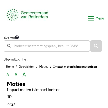
Ga naar de inhoud van deze pagina
Ga naar het zoeken
Ga naar het menu
Menu
Zoeken
U bevindt zich hier:
Home
Overzichten
Moties
Impact meten is impact toetsen
A
A
A
Moties
Impact meten is impact toetsen
ID
4427