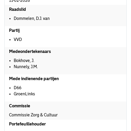
11-02-2026
Raadslid
Dommelen, D.J. van
Partij
VVD
Medeondertekenaars
Bokhove, J.
Nunnely, J.M.
Mede indienende partijen
D66
GroenLinks
Commissie
Commissie Zorg & Cultuur
Portefeuillehouder