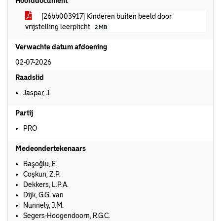
Hoofddocument
[26bb003917] Kinderen buiten beeld door
vrijstelling leerplicht
2 MB
Verwachte datum afdoening
02-07-2026
Raadslid
Jaspar, J.
Partij
PRO
Medeondertekenaars
Başoğlu, E.
Coşkun, Z.P.
Dekkers, L.P.A.
Dijk, G.G. van
Nunnely, J.M.
Segers-Hoogendoorn, R.G.C.