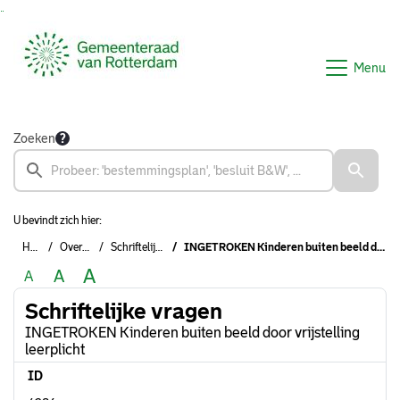
Ga naar de inhoud van deze pagina
Ga naar het zoeken
Ga naar het menu
Menu
Zoeken
U bevindt zich hier:
Home
Overzichten
Schriftelijke vragen
INGETROKEN Kinderen buiten beeld door vrijstelling leerplicht
A
A
A
Schriftelijke vragen
INGETROKEN Kinderen buiten beeld door vrijstelling
leerplicht
ID