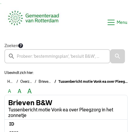
Ga naar de inhoud van deze pagina
Ga naar het zoeken
Ga naar het menu
Menu
Zoeken
U bevindt zich hier:
Home
Overzichten
Brieven B&W
Tussenbericht motie Vonk ea over Pleegzorg in het zonnetje
A
A
A
Brieven B&W
Tussenbericht motie Vonk ea over Pleegzorg in het
zonnetje
ID