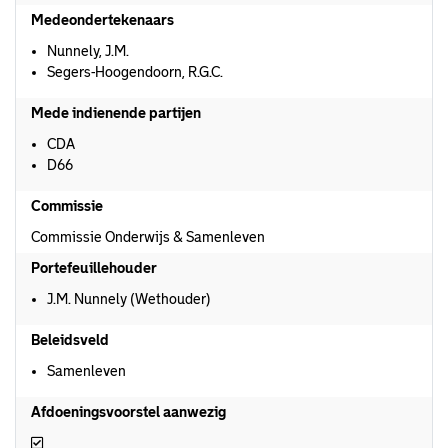
Medeondertekenaars
Nunnely, J.M.
Segers-Hoogendoorn, R.G.C.
Mede indienende partijen
CDA
D66
Commissie
Commissie Onderwijs & Samenleven
Portefeuillehouder
J.M. Nunnely (Wethouder)
Beleidsveld
Samenleven
Afdoeningsvoorstel aanwezig
Afdoeningsvoorstel aanwezig