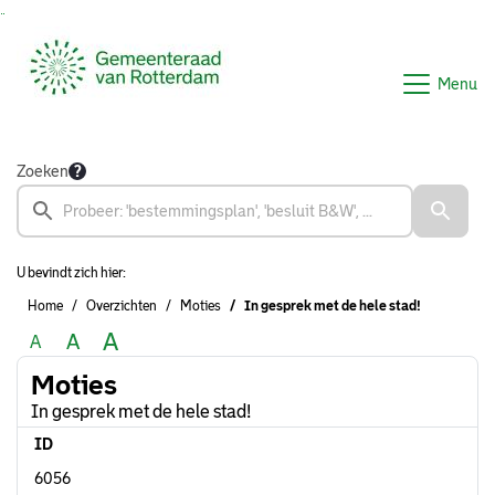
Ga naar de inhoud van deze pagina
Ga naar het zoeken
Ga naar het menu
Menu
Zoeken
U bevindt zich hier:
Home
Overzichten
Moties
In gesprek met de hele stad!
A
A
A
Moties
In gesprek met de hele stad!
ID
6056