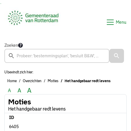
Ga naar de inhoud van deze pagina
Ga naar het zoeken
Ga naar het menu
Menu
Zoeken
U bevindt zich hier:
Home
Overzichten
Moties
Het handgebaar redt levens
A
A
A
Moties
Het handgebaar redt levens
ID
6405