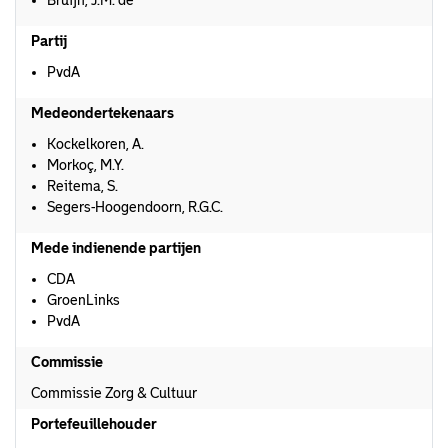
Bruijn, J.M. de
Partij
PvdA
Medeondertekenaars
Kockelkoren, A.
Morkoç, M.Y.
Reitema, S.
Segers-Hoogendoorn, R.G.C.
Mede indienende partijen
CDA
GroenLinks
PvdA
Commissie
Commissie Zorg & Cultuur
Portefeuillehouder