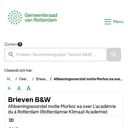
Ga naar de inhoud van deze pagina
Ga naar het zoeken
Ga naar het menu
Menu
Zoeken
U bevindt zich hier:
Home
Overzichten
Brieven B&W
Afdoeningsvoorstel motie Morkoc ea over L'académie du á Rotterdam (Rotterdamse Klimaat Academie)
A
A
A
Brieven B&W
Afdoeningsvoorstel motie Morkoc ea over L'académie
du á Rotterdam (Rotterdamse Klimaat Academie)
ID