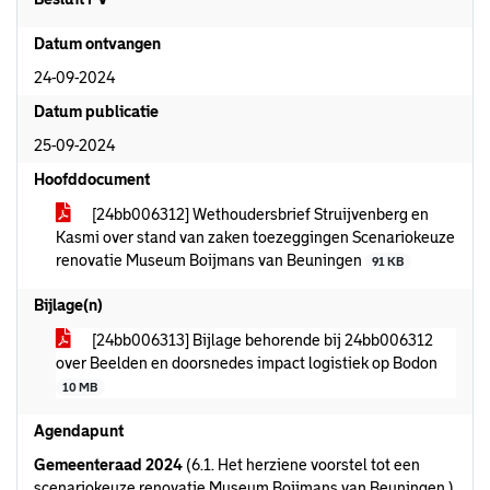
Datum ontvangen
24-09-2024
Datum publicatie
25-09-2024
Hoofddocument
[24bb006312] Wethoudersbrief Struijvenberg en
Kasmi over stand van zaken toezeggingen Scenariokeuze
renovatie Museum Boijmans van Beuningen
91 KB
Bijlage(n)
[24bb006313] Bijlage behorende bij 24bb006312
over Beelden en doorsnedes impact logistiek op Bodon
10 MB
Agendapunt
Gemeenteraad 2024
(6.1. Het herziene voorstel tot een
scenariokeuze renovatie Museum Boijmans van Beuningen.)