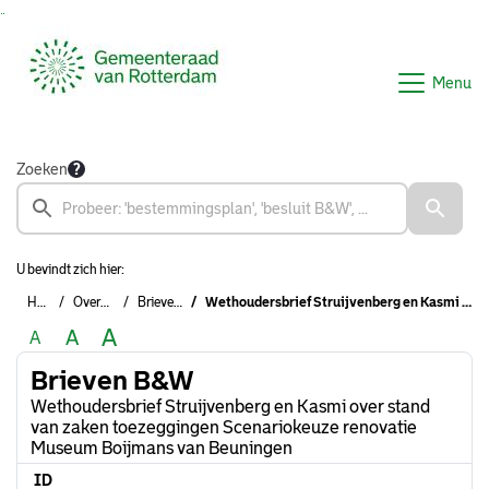
Ga naar de inhoud van deze pagina
Ga naar het zoeken
Ga naar het menu
Menu
Zoeken
U bevindt zich hier:
Home
Overzichten
Brieven B&W
Wethoudersbrief Struijvenberg en Kasmi over stand van zaken toezeggingen Scenariokeuze renovatie Museum Boijmans van Beuningen
A
A
A
Brieven B&W
Wethoudersbrief Struijvenberg en Kasmi over stand
van zaken toezeggingen Scenariokeuze renovatie
Museum Boijmans van Beuningen
ID