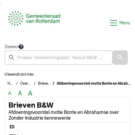
Ga naar de inhoud van deze pagina
Ga naar het zoeken
Ga naar het menu
Menu
Zoeken
U bevindt zich hier:
Home
Overzichten
Brieven B&W
Afdoeningsvoorstel motie Bonte en Abrahamse over Zonder industrie kennewenie
A
A
A
Brieven B&W
Afdoeningsvoorstel motie Bonte en Abrahamse over
Zonder industrie kennewenie
ID