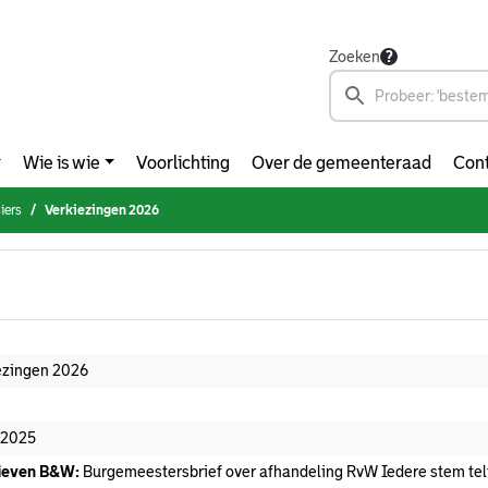
Zoeken
Wie is wie
Voorlichting
Over de gemeenteraad
Cont
iers
Verkiezingen 2026
ezingen 2026
-2025
ieven B&W:
Burgemeestersbrief over afhandeling RvW Iedere stem tel