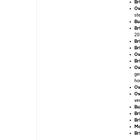
Br
Ov
st
Bu
Br
20
Br
Br
Ov
Br
Ov
ge
ho
Ov
Ov
ve
Bu
Br
Br
Mo
Br