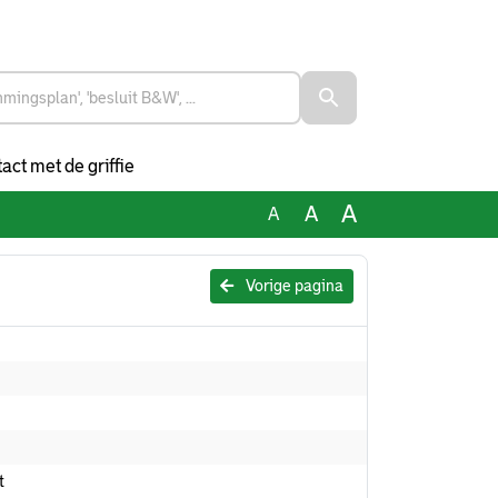
act met de griffie
A
A
A
Vorige pagina
t