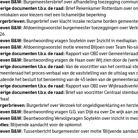
ieven B&W:
Burgemeestersbrief over afhandeling toezegging commu
erige documenten t.b.v. de raad:
Brief Rekenkamer Rotterdam over ond
emlokalen voor kiezers met een lichamelijke beperking
rgerbrieven:
Burgerbrief over klacht inzake reclame borden gemeent
ieven B&W:
Afdoeningsvoorstel burgemeester toezeggingen over Verk
26
ieven B&W:
Beantwoording vragen Soytekin over Inzicht in mediaplan 
ieven B&W:
Afdoeningsvoorstel motie vreemd Biljoen over Team No-s
erige documenten t.b.v. de raad:
Rapport van OBI over Gemeenteraad
ieven B&W:
Beantwoording vragen de Haan over Wij zien door de (verk
erige documenten t.b.v. de raad:
Van de voorzitter van het centraal s
meenteraad het proces-verbaal van de vaststelling van de uitslag van 
udende het besluit tot benoeming van de 45 leden van de gemeenteraad
erige documenten t.b.v. de raad:
Rapport van OBI over Wijkraadsverk
erige documenten t.b.v. de raad:
Brief van voorzitter Centraal stembu
rbaal
rgerbrieven:
Burgerbrief over Verzoek tot ongeldigverklaring en herz
ieven B&W:
Beantwoording vragen G.G. van Dijk ea over De wijk aan ze
ieven B&W:
Beantwoording Vervolgvragen Soytekin over inzicht in med
ties:
Blijvende aandacht voor de opkomst
ieven B&W:
Tussenbericht burgemeester over motie 'Blijvende aandach