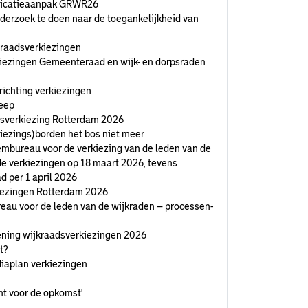
nicatieaanpak GRWR26
erzoek te doen naar de toegankelijkheid van
eraadsverkiezingen
iezingen Gemeenteraad en wijk- en dorpsraden
richting verkiezingen
leep
sverkiezing Rotterdam 2026
iezings)borden het bos niet meer
tembureau voor de verkiezing van de leden van de
de verkiezingen op 18 maart 2026, tevens
 per 1 april 2026
iezingen Rotterdam 2026
reau voor de leden van de wijkraden – processen-
iening wijkraadsverkiezingen 2026
t?
iaplan verkiezingen
t voor de opkomst'