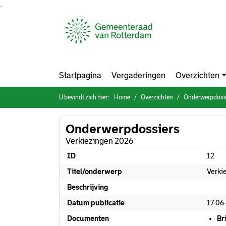
Ga naar de inhoud van deze pagina
Ga naar het zoeken
Ga naar het menu
Startpagina
Vergaderingen
Overzichten
U bevindt zich hier:
Home
Overzichten
Onderwerpdoss
Onderwerpdossiers
Verkiezingen 2026
ID
12
Titel/onderwerp
Verki
Beschrijving
Datum publicatie
17-06
Documenten
Br