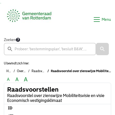
Ga naar de inhoud van deze pagina
Ga naar het zoeken
Ga naar het menu
Menu
Zoeken
U bevindt zich hier:
Home
Overzichten
Raadsvoorstellen
Raadsvoorstel over zienswijze Mobiliteitsvisie en visie Economisch vestigingsklimaat
A
A
A
Raadsvoorstellen
Raadsvoorstel over zienswijze Mobiliteitsvisie en visie
Economisch vestigingsklimaat
ID