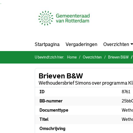
Ga naar de inhoud van deze pagina
Ga naar het zoeken
Ga naar het menu
Startpagina
Vergaderingen
Overzichten
U bevindt zich hier:
Home
Overzichten
Brieven B&W
Brieven B&W
Wethoudersbrief Simons over programma K
ID
8761
BB-nummer
25bb
Documenttype
Wetho
Titel
Wetho
Omschrijving