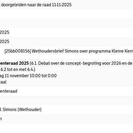
t doorgeleiden naar de raad 11-11-2025
-2025
-2025
[25bb008156] Wethoudersbrief Simons over programma Kleine Ke
enteraad 2025
(6.1. Debat over de concept- begroting voor 2026 en d
6.2 tot en met 6.4.)
ag 11 november 10:00 tot 0:00
aal
enteraad
.J. Simons (Wethouder)
n
ekomen stuk