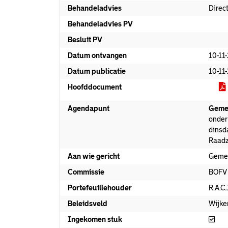
Behandeladvies
Direc
Behandeladvies PV
Besluit PV
Datum ontvangen
10-11
Datum publicatie
10-11
Hoofddocument
Agendapunt
Geme
onder 
dinsd
Raadz
Aan wie gericht
Geme
Commissie
BOFV
Portefeuillehouder
R.A.C
Beleidsveld
Wijke
Ing
Ingekomen stuk