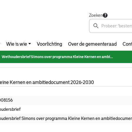
Zoeken
Wie is wie
Voorlichting
Over de gemeenteraad
Cont
Wethoudersbrief Simons over programma Kleine Kernen en ambitiedocument 2026-2030
leine Kernen en ambitiedocument 2026-2030
008156
udersbrief
udersbrief Simons over programma Kleine Kernen en ambitiedocume