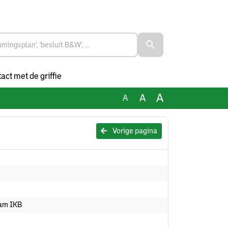
act met de griffie
A
A
A
Vorige pagina
aam IKB