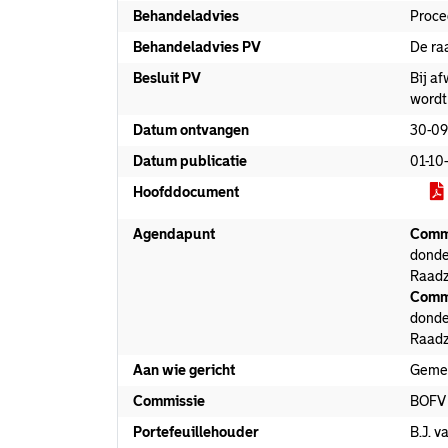
Behandeladvies
Proce
Behandeladvies PV
De ra
Besluit PV
Bij a
wordt
Datum ontvangen
30-09
Datum publicatie
01-10
Hoofddocument
Agendapunt
Commi
donde
Raadz
Commi
donde
Raadz
Aan wie gericht
Geme
Commissie
BOFV
Portefeuillehouder
B.J. v