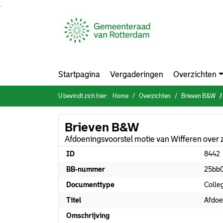
Ga naar de inhoud van deze pagina
Ga naar het zoeken
Ga naar het menu
Startpagina
Vergaderingen
Overzichten
U bevindt zich hier:
Home
Overzichten
Brieven B&W
Brieven B&W
Afdoeningsvoorstel motie van Wifferen over
ID
8442
BB-nummer
25bb
Documenttype
Colle
Titel
Afdoe
Omschrijving