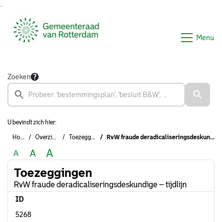
Ga naar de inhoud van deze pagina
Ga naar het zoeken
Ga naar het menu
Menu
Zoeken
U bevindt zich hier:
Home
Overzichten
Toezeggingen
RvW fraude deradicaliseringsdeskundige – tijdlijn
A
A
A
Toezeggingen
RvW fraude deradicaliseringsdeskundige – tijdlijn
ID
5268