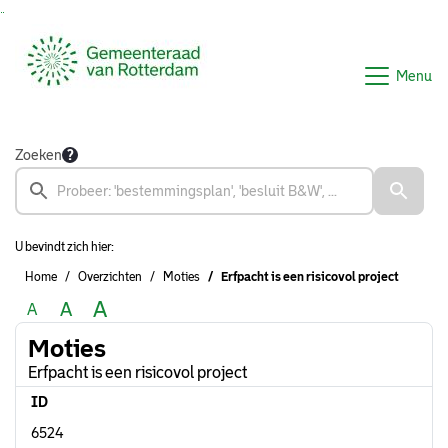
Ga naar de inhoud van deze pagina
Ga naar het zoeken
Ga naar het menu
Menu
Zoeken
U bevindt zich hier:
Home
Overzichten
Moties
Erfpacht is een risicovol project
A
A
A
Moties
Erfpacht is een risicovol project
ID
6524