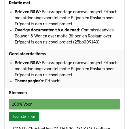
Relatie met
Brieven B&W:
Basisrapportage risicovol project Erfpacht
met afdoeningsvoorstel motie Biljoen en Roskam over
Erfpacht is een risicovol project
Overige documenten t.b.v. de raad:
Commissieadvies
Bouwen & Wonen over motie Biljoen en Roskam over
Erfpacht is een risicovol project (25bb009140)
Gerelateerde items
Brieven B&W:
Basisrapportage risicovol project Erfpacht
met afdoeningsvoorstel motie Biljoen en Roskam over
Erfpacht is een risicovol project
Themapagina's:
Erfpacht
Stemmen
100% Voor
Toon stemmen
CDA (1), ChristenUnie (1), D66 (5), DENK (4), Leefbaar