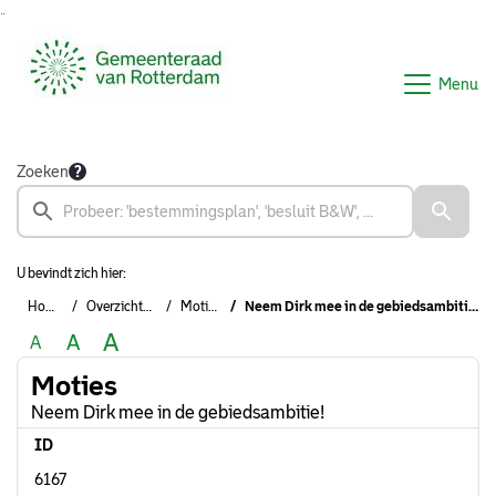
Ga naar de inhoud van deze pagina
Ga naar het zoeken
Ga naar het menu
Menu
Zoeken
U bevindt zich hier:
Home
Overzichten
Moties
Neem Dirk mee in de gebiedsambitie!
A
A
A
Moties
Neem Dirk mee in de gebiedsambitie!
ID
6167