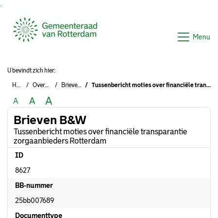
Ga naar de inhoud van deze pagina
Ga naar het zoeken
Ga naar het menu
Menu
U bevindt zich hier:
Home
Overzichten
Brieven B&W
Tussenbericht moties over financiële transparantie zorgaanbieders Rotterdam
A
A
A
Brieven B&W
Tussenbericht moties over financiële transparantie
zorgaanbieders Rotterdam
ID
8627
BB-nummer
25bb007689
Documenttype