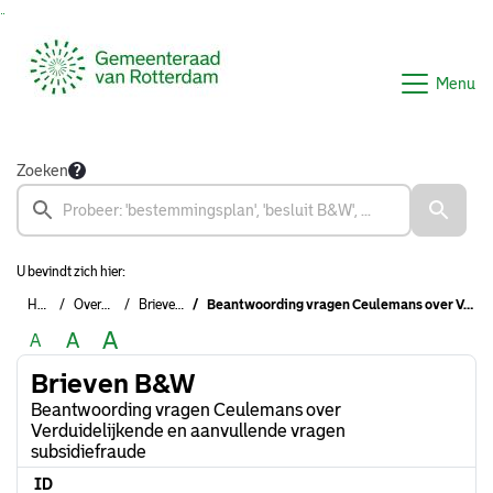
Ga naar de inhoud van deze pagina
Ga naar het zoeken
Ga naar het menu
Menu
Zoeken
U bevindt zich hier:
Home
Overzichten
Brieven B&W
Beantwoording vragen Ceulemans over Verduidelijkende en aanvullende vragen subsidiefraude
A
A
A
Brieven B&W
Beantwoording vragen Ceulemans over
Verduidelijkende en aanvullende vragen
subsidiefraude
ID