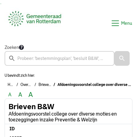
Ga naar de inhoud van deze pagina
Ga naar het zoeken
Ga naar het menu
Menu
Zoeken
U bevindt zich hier:
Home
Overzichten
Brieven B&W
Afdoeningsvoorstel college over diverse moties en toezeggingen inzake Preventie & Welzijn
A
A
A
Brieven B&W
Afdoeningsvoorstel college over diverse moties en
toezeggingen inzake Preventie & Welzijn
ID