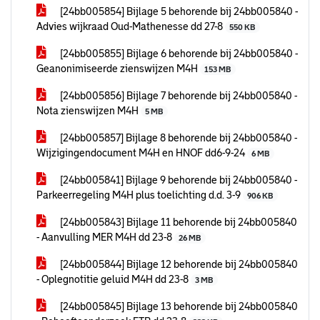
[24bb005854] Bijlage 5 behorende bij 24bb005840 -
Advies wijkraad Oud-Mathenesse dd 27-8
550 KB
[24bb005855] Bijlage 6 behorende bij 24bb005840 -
Geanonimiseerde zienswijzen M4H
153 MB
[24bb005856] Bijlage 7 behorende bij 24bb005840 -
Nota zienswijzen M4H
5 MB
[24bb005857] Bijlage 8 behorende bij 24bb005840 -
Wijzigingendocument M4H en HNOF dd6-9-24
6 MB
[24bb005841] Bijlage 9 behorende bij 24bb005840 -
Parkeerregeling M4H plus toelichting d.d. 3-9
906 KB
[24bb005843] Bijlage 11 behorende bij 24bb005840
- Aanvulling MER M4H dd 23-8
26 MB
[24bb005844] Bijlage 12 behorende bij 24bb005840
- Oplegnotitie geluid M4H dd 23-8
3 MB
[24bb005845] Bijlage 13 behorende bij 24bb005840