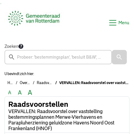
Ga naar de inhoud van deze pagina
Ga naar het zoeken
Ga naar het menu
Menu
Zoeken
U bevindt zich hier:
Home
Overzichten
Raadsvoorstellen
VERVALLEN: Raadsvoorstel over vaststelling bestemmingsplannen Merwe-Vierhavens en Parapluherziening geluidzone Havens Noord Oost Frankenland (HNOF)
A
A
A
Raadsvoorstellen
VERVALLEN: Raadsvoorstel over vaststelling
bestemmingsplannen Merwe-Vierhavens en
Parapluherziening geluidzone Havens Noord Oost
Frankenland (HNOF)