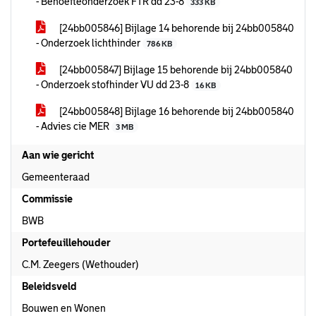
- Behoefteonderzoek FTR dd 23-8
333 KB
[24bb005846] Bijlage 14 behorende bij 24bb005840
- Onderzoek lichthinder
786 KB
[24bb005847] Bijlage 15 behorende bij 24bb005840
- Onderzoek stofhinder VU dd 23-8
16 KB
[24bb005848] Bijlage 16 behorende bij 24bb005840
- Advies cie MER
3 MB
Aan wie gericht
Gemeenteraad
Commissie
BWB
Portefeuillehouder
C.M. Zeegers (Wethouder)
Beleidsveld
Bouwen en Wonen