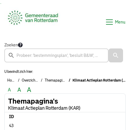
Ga naar de inhoud van deze pagina
Ga naar het zoeken
Ga naar het menu
Menu
Zoeken
U bevindt zich hier:
Home
Overzichten
Themapagina's
Klimaat Actieplan Rotterdam (KAR)
A
A
A
Themapagina's
Klimaat Actieplan Rotterdam (KAR)
ID
43