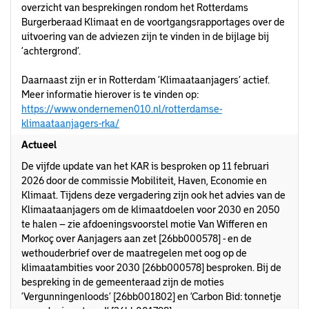
overzicht van besprekingen rondom het Rotterdams
Burgerberaad Klimaat en de voortgangsrapportages over de
uitvoering van de adviezen zijn te vinden in de bijlage bij
‘achtergrond’.
Daarnaast zijn er in Rotterdam ‘Klimaataanjagers’ actief.
Meer informatie hierover is te vinden op:
https://www.ondernemen010.nl/rotterdamse-
klimaataanjagers-rka/
Actueel
De vijfde update van het KAR is besproken op 11 februari
2026 door de commissie Mobiliteit, Haven, Economie en
Klimaat. Tijdens deze vergadering zijn ook het advies van de
Klimaataanjagers om de klimaatdoelen voor 2030 en 2050
te halen – zie afdoeningsvoorstel motie Van Wifferen en
Morkoç over Aanjagers aan zet [26bb000578] - en de
wethouderbrief over de maatregelen met oog op de
klimaatambities voor 2030 [26bb000578] besproken. Bij de
bespreking in de gemeenteraad zijn de moties
‘Vergunningenloods’ [26bb001802] en ‘Carbon Bid: tonnetje