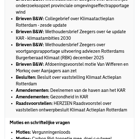
onderzoeksopzet provinciale omgevingseffectrapportage
wind
Brieven B&W:
Collegebrief over Klimaatactieplan
Rotterdam - zesde update
Brieven B&W:
Wethoudersbrief Zeegers over 4e update
KAR - klimaatambities 2030
Brieven B&W:
Wethoudersbrief Zeegers over
voortgangsrapportage uitvoering adviezen Rotterdams
Burgerberaad Klimaat (RBK) december 2025
Brieven B&W:
Afdoeningsvoorstel motie Van Wifferen en
Morkoç over Aanjagers aan zet
Besluiten:
Besluit over vaststelling Klimaat Actieplan
Rotterdam
Amendementen:
Deelnemen van de haven aan het KAR
Amendementen:
Gezondheid in KAR
Raadsvoorstellen:
HERZIEN Raadsvoorstel over
vaststellen ontwerpbesluit Klimaat Actieplan Rotterdam
Moties en schriftelijke vragen
Moties:
Vergunningenloods
Moties:
Carbon Bid: tonnetje mee, doei c-o-twee!