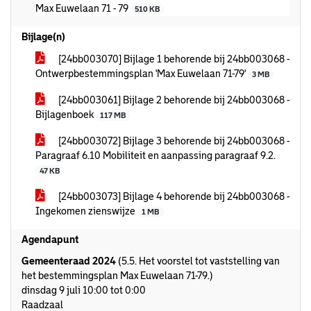
Max Euwelaan 71 - 79
510 KB
Bijlage(n)
[24bb003070] Bijlage 1 behorende bij 24bb003068 -
Ontwerpbestemmingsplan 'Max Euwelaan 71-79'
3 MB
[24bb003061] Bijlage 2 behorende bij 24bb003068 -
Bijlagenboek
117 MB
[24bb003072] Bijlage 3 behorende bij 24bb003068 -
Paragraaf 6.10 Mobiliteit en aanpassing paragraaf 9.2.
47 KB
[24bb003073] Bijlage 4 behorende bij 24bb003068 -
Ingekomen zienswijze
1 MB
Agendapunt
Gemeenteraad 2024
(5.5. Het voorstel tot vaststelling van
het bestemmingsplan Max Euwelaan 71-79.)
dinsdag 9 juli 10:00 tot 0:00
Raadzaal