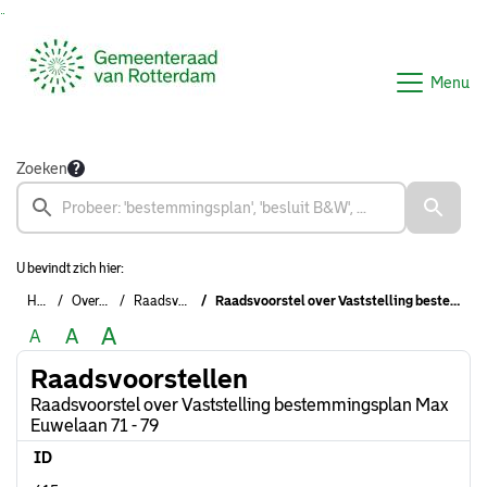
Ga naar de inhoud van deze pagina
Ga naar het zoeken
Ga naar het menu
Menu
Zoeken
U bevindt zich hier:
Home
Overzichten
Raadsvoorstellen
Raadsvoorstel over Vaststelling bestemmingsplan Max Euwelaan 71 - 79
A
A
A
Raadsvoorstellen
Raadsvoorstel over Vaststelling bestemmingsplan Max
Euwelaan 71 - 79
ID