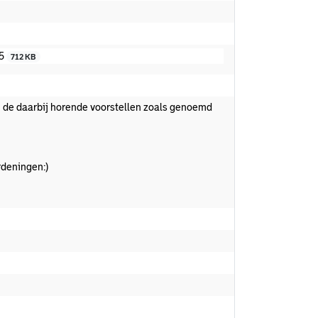
25
712 KB
en de daarbij horende voorstellen zoals genoemd
ordeningen:)