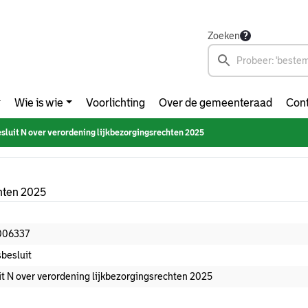
Zoeken
Wie is wie
Voorlichting
Over de gemeenteraad
Cont
sluit N over verordening lijkbezorgingsrechten 2025
chten 2025
006337
besluit
it N over verordening lijkbezorgingsrechten 2025