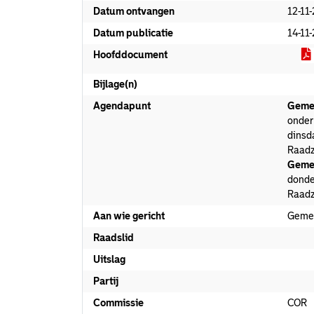
Datum ontvangen
12-11
Datum publicatie
14-11
Hoofddocument
Bijlage(n)
Agendapunt
Geme
onder 
dinsd
Raadz
Geme
donde
Raadz
Aan wie gericht
Geme
Raadslid
Uitslag
Partij
Commissie
COR