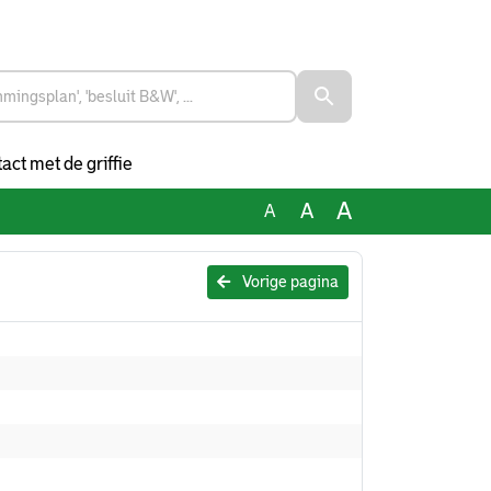
act met de griffie
A
A
A
Vorige pagina