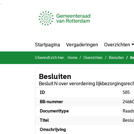
Ga naar de inhoud van deze pagina
Ga naar het zoeken
Ga naar het menu
Startpagina
Vergaderingen
Overzichten
U bevindt zich hier:
Home
Overzichten
Besluiten
Be
Besluiten
Besluit N over verordening lijkbezorgingsre
ID
585
BB-nummer
24bb
Documenttype
Raads
Titel
Beslu
Omschrijving